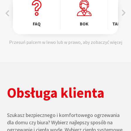
FAQ
BOK
TARYFA D
Przesuń palcem w lewo lub w prawo, aby zobaczyć więcej
Obsługa klienta
Szukasz bezpiecznego i komfortowego ogrzewania
dla domu czy biura? Wybierz najlepszy sposób na
ogrzewanie i ciepłą wodę. Wybierz ciepło systemowe,