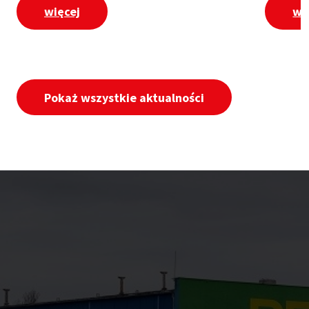
więcej
wi
Pokaż wszystkie aktualności