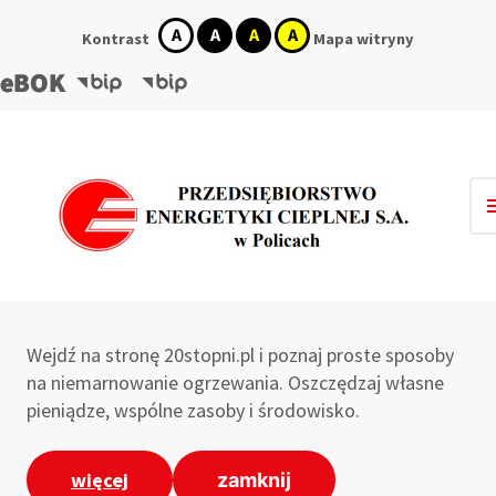
kontrast
kontrast
kontrast
kontrast
Kontrast
Mapa witryny
domyślny
biały
czarny
żółty
tekst
tekst
tekst
na
na
na
Link
Link
Link
czarnym
żółtym
czarnym
informacyjny
informacyjny
informacyjny
-
-
-
eBOK
BIP
BIP
Wejdź na stronę 20stopni.pl i poznaj proste sposoby
na niemarnowanie ogrzewania. Oszczędzaj własne
pieniądze, wspólne zasoby i środowisko.
więcej
zamknij