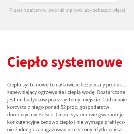
Przesuń palcem w lewo lub w prawo, aby zobaczyć więcej
Ciepło systemowe
Ciepło systemowe to cał­ko­wi­cie bez­pieczny pro­dukt,
zapew­nia­jący ogrze­wa­nie i cie­płą wodę. Dostar­czane
jest do budyn­ków przez systemy miej­skie. Codzien­nie
korzysta z niego ponad 52 proc. gospodarstw
domowych w Polsce. Ciepło systemowe gwarantuje
kon­ku­ren­cyjne cenowo cie­pło i nie wymaga prak­tycz­
nie żad­nego zaan­ga­żo­wa­nia ze strony użyt­kow­nika.