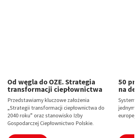
Od węgla do OZE. Strategia
50 pr
transformacji ciepłownictwa
na de
Przedstawiamy kluczowe założenia
System h
„Strategii transformacji ciepłownictwa do
jednym 
2040 roku” oraz stanowisko Izby
europejs
Gospodarczej Ciepłownictwo Polskie.