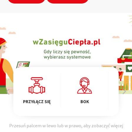
PRZE
PRZYŁĄCZ SIĘ
BOK
DOS
Przesuń palcem w lewo lub w prawo, aby zobaczyć więcej