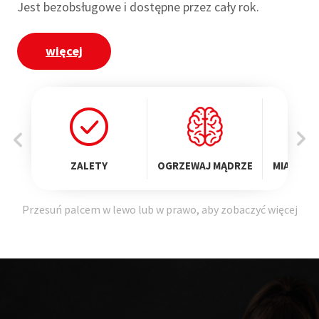
Jest bez­ob­słu­gowe i dostępne przez cały rok.
więcej
ZALETY
OGRZEWAJ MĄDRZE
MIASTA 
Przesuń palcem w lewo lub w prawo, aby zobaczyć więcej